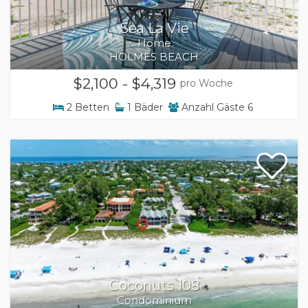
Sea La Vie
Home
HOLMES BEACH
$2,100 - $4,319
pro Woche
2
Betten
1
Bäder
Anzahl Gäste
6
Coconuts 108
Condominium