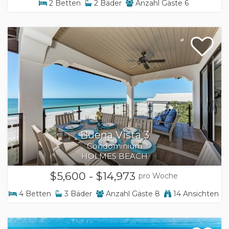
2
Betten
2
Bäder
Anzahl Gäste
6
Buena Vista 3
Condominium
HOLMES BEACH
$5,600 - $14,973
pro Woche
4
Betten
3
Bäder
Anzahl Gäste
8
14 Ansichten