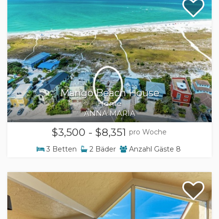
Mango Beach House
Home
ANNA MARIA
$3,500 - $8,351
pro Woche
3
Betten
2
Bäder
Anzahl Gäste
8