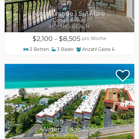
Vista Grande 1 Sul Mare
Condominium
HOLMES BEACH
$2,100 - $8,505
pro Woche
3
Betten
3
Bäder
Anzahl Gäste
6
Waters Edge 209S
Condominium