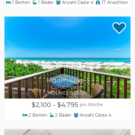
1
Betten
1
Bäder
Anzahl Gäste
4
17 Ansichten
Hidden Cove 3
Condominium
HOLMES BEACH
$2,100 - $4,795
pro Woche
2
Betten
2
Bäder
Anzahl Gäste
4