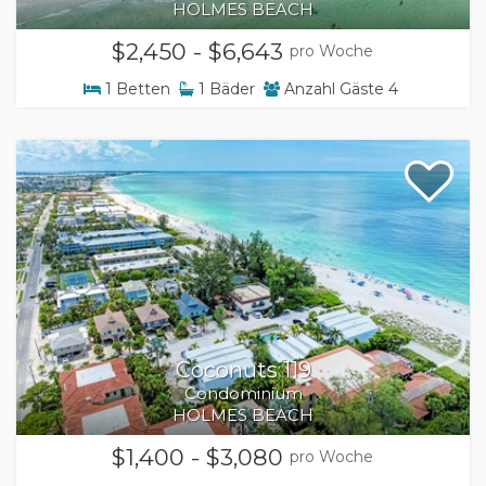
HOLMES BEACH
$2,450 - $6,643
pro Woche
1
Betten
1
Bäder
Anzahl Gäste
4
Coconuts 119
Condominium
HOLMES BEACH
$1,400 - $3,080
pro Woche