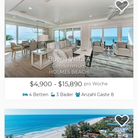
Buena Vista 4
Condominium
HOLMES BEACH
$4,900 - $15,890
pro Woche
4
Betten
3
Bäder
Anzahl Gäste
8