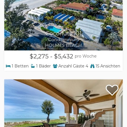
Coconuts 101
Condominium
HOLMES BEACH
$2,275 - $5,432
pro Woche
1
Betten
1
Bäder
Anzahl Gäste
4
15 Ansichten