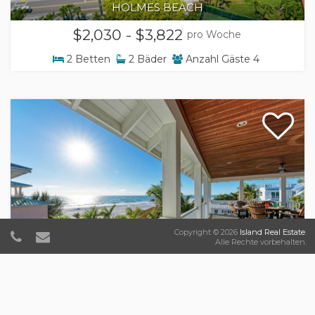
HOLMES BEACH
$2,030 - $3,822
pro Woche
2
Betten
2
Bäder
Anzahl Gäste
4
Copyright © 2026
Island Real Estate
.
Alle Rechte vorbehalten.
Elm Street Retreat
Home
ANNA MARIA
$5,600 - $14,021
pro Woche