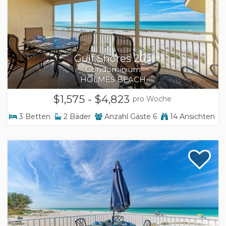
Gulf Shores 205
Condominium
HOLMES BEACH
$1,575 - $4,823
pro Woche
3
Betten
2
Bäder
Anzahl Gäste
6
14 Ansichten