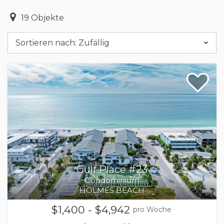
19
Objekte
Sortieren nach:
Zufällig
Gulf Place #23
Condominium
HOLMES BEACH
$1,400 - $4,942
pro Woche