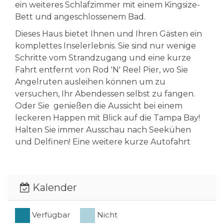
ein weiteres Schlafzimmer mit einem Kingsize-
Bett und angeschlossenem Bad.
Dieses Haus bietet Ihnen und Ihren Gästen ein
komplettes Inselerlebnis. Sie sind nur wenige
Schritte vom Strandzugang und eine kurze
Fahrt entfernt von Rod 'N' Reel Pier, wo Sie
Angelruten ausleihen können um zu
versuchen, Ihr Abendessen selbst zu fangen.
Oder Sie genießen die Aussicht bei einem
leckeren Happen mit Blick auf die Tampa Bay!
Halten Sie immer Ausschau nach Seekühen
und Delfinen! Eine weitere kurze Autofahrt
entfernt befindet sich das City Pier und die Pine
Avenue, die eine Vielzahl von
Einkaufsmöglichkeiten und Restaurants für
Kalender
jeden Geschmack bietet! Von hier aus können
Sie auch den kostenlosen Insel-Shuttle
nehmen, der Sie bis nach Coquina Beach am
Verfügbar
Nicht