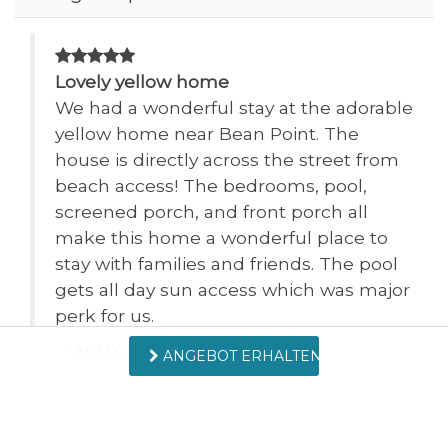
21.08.2026
21.08.2026
-
$432
Feste
Fitnesszentrum
22.08.2026
22.08.2026
-
$411
Fotografie
Lovely yellow home
Freizeitzentrum
ed
We had a wonderful stay at the adorable
23.08.2026
23.08.2026
-
$379
Gasgrill groß
Geldautomat/Bank
yellow home near Bean Point. The
24.08.2026
24.08.2026
-
$360
house is directly across the street from
Golf
Ground Level Home
beach access! The bedrooms, pool,
fd
25.08.2026
25.08.2026
-
$357
screened porch, and front porch all
Herd
Hufeisen werfen
26.08.2026
26.08.2026
-
$361
th
make this home a wonderful place to
stay with families and friends. The pool
Jagen
Jetski
27.08.2026
27.08.2026
-
$386
gets all day sun access which was major
Kaffeemaschine - 12
Kino
28.08.2026
28.08.2026
-
$401
perk for us.
Tassen
d
- Sara W , Gesendet: 4/18/2023
29.08.2026
29.08.2026
-
$385
ANGEBOT ERHALTEN
Kirchen
Krankenhaus
30.08.2026
30.08.2026
-
$339
Swipe
for Reviews
Küche
Kühlschrank
31.08.2026
31.08.2026
-
$324