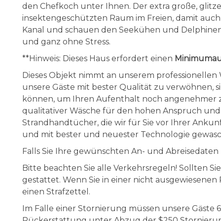
den Chefkoch unter Ihnen. Der extra große, glitz
insektengeschützten Raum im Freien, damit auc
Kanal und schauen den Seekühen und Delphinen z
und ganz ohne Stress.
**Hinweis: Dieses Haus erfordert einen
Minimumauf
Dieses Objekt nimmt an unserem professionelle
unsere Gäste mit bester Qualität zu verwöhnen, s
können, um Ihren Aufenthalt noch angenehmer zu 
qualitativer Wäsche für den hohen Anspruch un
Strandhandtücher, die wir für Sie vor Ihrer Ankun
und mit bester und neuester Technologie gewas
Falls Sie Ihre gewünschten An- und Abreisedaten hi
Bitte beachten Sie alle Verkehrsregeln! Sollten Si
gestattet. Wenn Sie in einer nicht ausgewiesenen
einen Strafzettel.
Im Falle einer Stornierung müssen unsere Gäste 60
Rückerstattung unter Abzug der $250 Stornierung