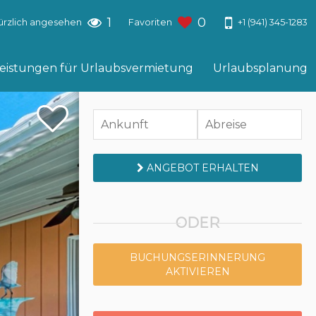
1
0
+1 (941) 345-1283
ürzlich angesehen
Favoriten
leistungen für Urlaubsvermietung
Urlaubsplanung
ANGEBOT ERHALTEN
ODER
BUCHUNGSERINNERUNG
AKTIVIEREN