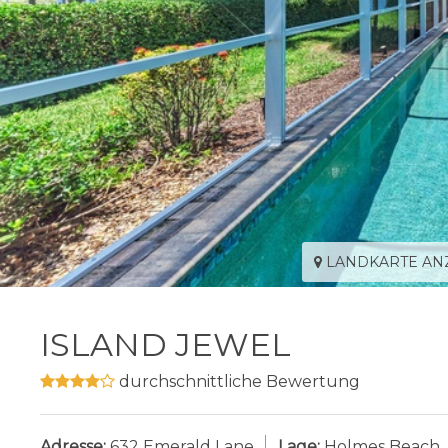
LANDKARTE AN
ISLAND JEWEL
durchschnittliche Bewertung
Adresse:
632 Emerald Lane
Lage:
Holmes Beach