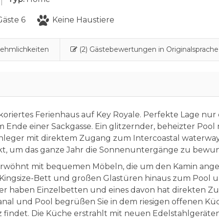
äste 6
Keine Haustiere
ehmlichkeiten
(2) Gästebewertungen in Originalsprache
oriertes Ferienhaus auf Key Royale. Perfekte Lage nur 
 Ende einer Sackgasse. Ein glitzernder, beheizter Pool 
nleger mit direktem Zugang zum Intercoastal waterwa
rfekt, um das ganze Jahr die Sonnenuntergänge zu bewu
verwöhnt mit bequemen Möbeln, die um den Kamin ang
m Kingsize-Bett und großen Glastüren hinaus zum Pool 
mer haben Einzelbetten und eines davon hat direkten Z
anal und Pool begrüßen Sie in dem riesigen offenen Kü
z findet. Die Küche erstrahlt mit neuen Edelstahlgeräte