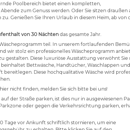
ernde Poolbereich bietet einen kompletten,
h Abende zum Genuss werden. Oder Sie sitzen draußen
u. Genießen Sie Ihren Urlaub in diesem Heim, ab von
enthalt von 30 Nächten
das gesamte Jahr.
n Wäscheprogramm teil. In unserem fortlaufenden Bem
ind wir stolz ein professionelles Wäscheprogramm anbie
gestalten. Diese luxuriöse Ausstattung verwöhnt Sie 
d beinhaltet Bettwäsche, Handtücher, Waschlappen un
ft bereitlegen. Diese hochqualitative Wäsche wird profes
chen.
er nicht finden, melden Sie sich bitte bei uns!
e auf der Straße parken, ist dies nur in ausgewiesenen 
 Parkzone oder gegen die Verkehrsrichtung parken, erha
 Tage vor Ankunft schriftlich stornieren, um eine
sgebühr zu erhalten. Bitte klicken Sie auf den