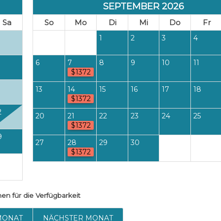
SEPTEMBER 2026
Sa
So
Mo
Di
Mi
Do
Fr
1
2
3
4
6
7
8
9
10
11
$1372
13
14
15
16
17
18
$1372
2
20
21
22
23
24
25
$1372
9
27
28
29
30
$1372
hen
für die Verfügbarkeit
MONAT
NÄCHSTER MONAT