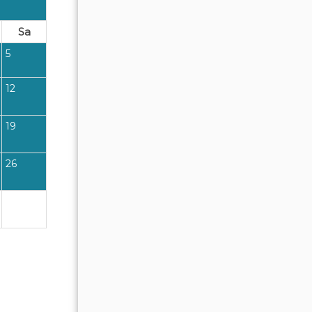
OKTOBER 2026
Sa
So
Mo
Di
Mi
Do
Fr
5
1
2
12
4
5
6
7
8
9
$1617
19
11
12
13
14
15
16
$1841
26
18
19
20
21
22
23
$1722
25
26
27
28
29
30
$1673