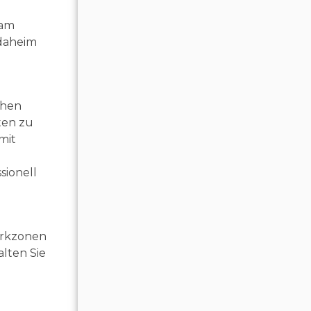
 am
 daheim
ühen
ten zu
mit
d
sionell
Parkzonen
lten Sie