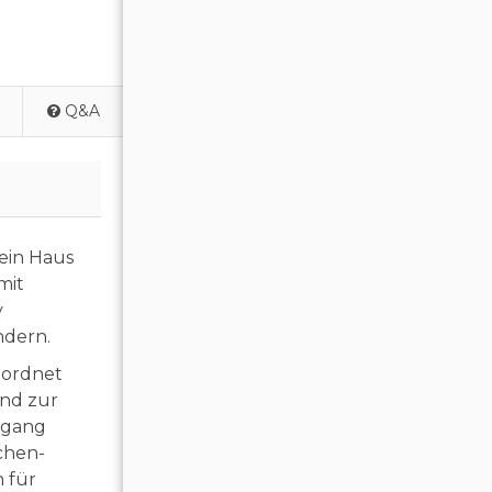
Q&A
ein Haus
mit
y
ndern.
eordnet
und zur
ugang
chen-
n für