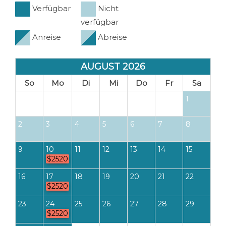
Verfügbar
Nicht
verfügbar
Anreise
Abreise
AUGUST 2026
So
Mo
Di
Mi
Do
Fr
Sa
1
2
3
4
5
6
7
8
9
10
11
12
13
14
15
$2520
16
17
18
19
20
21
22
$2520
23
24
25
26
27
28
29
$2520