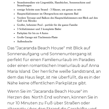
Strandutensilien wie Liegestühle, Handtücher, Sonnenschirm und
Strandwagen
wenige Schritte zum Strand - 3 Häuser, um genau zu sein
Hauptschlafzimmer im Obergeschoss mit eigenem Bad
Vordere Terrasse und Balkon des Hauptschlafzimmers mit Blick auf den
Golf von Mexiko
Großer, beheizter Pool - perfekt für die ganze Familie
3 Schlafzimmer und 3 komplette Bäder
Parkplatz für bis zu 4 Autos
Große Garage mit Tischtennis-Platte
Außendusche
Das "Jacaranda Beach House" mit Blick auf
Sonnenaufgang und Sonnenuntergang ist
perfekt für einen Familienurlaub im Paradies
oder einen romantischen Inselurlaub auf Anna
Maria Island. Der herrliche weiße Sandstrand, an
dem das Haus liegt, ist nie überfüllt, da es in der
Nähe keine öffentlichen Parkplätze gibt.
Wenn Sie im "Jacaranda Beach House" im
Herzen des North End wohnen, können Sie in
nur 10 Minuten zu Fuß über Straßen oder
alternativ über den Strand die Geschäfte und