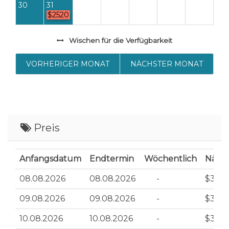
30
31
$2520
Wischen
für die Verfügbarkeit
VORHERIGER MONAT
NÄCHSTER MONAT
Preis
Anfangsdatum
Endtermin
Wöchentlich
Nächt
08.08.2026
08.08.2026
-
$360
09.08.2026
09.08.2026
-
$360
10.08.2026
10.08.2026
-
$360