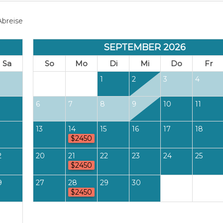
breise
SEPTEMBER 2026
Sa
So
Mo
Di
Mi
Do
Fr
1
2
3
4
6
7
8
9
10
11
13
14
15
16
17
18
$2450
2
20
21
22
23
24
25
$2450
9
27
28
29
30
$2450