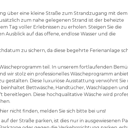
gang über eine kleine Straße zum Strandzugang mit dem
sätzlich zum nahe gelegenen Strand ist der beheizte
em Tag voller Erlebnissen zu erholen. Steigen Sie die
n Ausblick auf das offene, endlose Wasser und die
chdatum zu sichern, da diese begehrte Ferienanlage sc
n Wäscheprogramm teil. In unserem fortlaufenden Bem
ind wir stolz ein professionelles Wäscheprogramm anbie
gestalten. Diese luxuriöse Ausstattung verwöhnt Sie 
d beinhaltet Bettwäsche, Handtücher, Waschlappen un
ft bereitlegen. Diese hochqualitative Wäsche wird profes
chen.
er nicht finden, melden Sie sich bitte bei uns!
e auf der Straße parken, ist dies nur in ausgewiesenen 
 Parkzone oder gegen die Verkehrsrichtung parken, erha