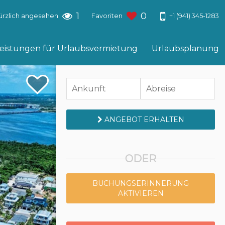
1
0
+1 (941) 345-1283
ürzlich angesehen
Favoriten
leistungen für Urlaubsvermietung
Urlaubsplanung
ANGEBOT ERHALTEN
ODER
BUCHUNGSERINNERUNG
AKTIVIEREN