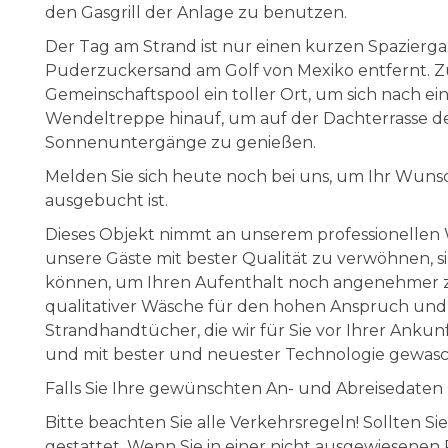
den Gasgrill der Anlage zu benutzen.
Der Tag am Strand ist nur einen kurzen Spazier
Puderzuckersand am Golf von Mexiko entfernt. Zu
Gemeinschaftspool ein toller Ort, um sich nach ein
Wendeltreppe hinauf, um auf der Dachterrasse de
Sonnenuntergänge zu genießen.
Melden Sie sich heute noch bei uns, um Ihr Wuns
ausgebucht ist.
Dieses Objekt nimmt an unserem professionelle
unsere Gäste mit bester Qualität zu verwöhnen, s
können, um Ihren Aufenthalt noch angenehmer zu 
qualitativer Wäsche für den hohen Anspruch un
Strandhandtücher, die wir für Sie vor Ihrer Ankun
und mit bester und neuester Technologie gewas
Falls Sie Ihre gewünschten An- und Abreisedaten hi
Bitte beachten Sie alle Verkehrsregeln! Sollten Si
gestattet. Wenn Sie in einer nicht ausgewiesenen