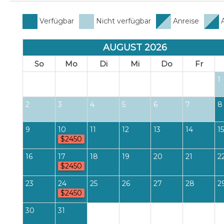
Verfügbar
Nicht verfügbar
Anreise
A
AUGUST 2026
So
Mo
Di
Mi
Do
Fr
1
2
3
4
5
6
7
8
9
10
11
12
13
14
15
$2450
16
17
18
19
20
21
2
$2450
23
24
25
26
27
28
2
$2450
30
31