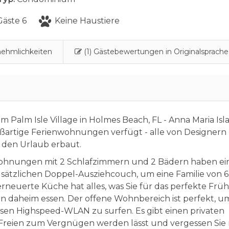
äste 6
Keine Haustiere
ehmlichkeiten
(1) Gästebewertungen in Originalsprache
 Palm Isle Village in Holmes Beach, FL - Anna Maria Isl
artige Ferienwohnungen verfügt - alle von Designern
r den Urlaub erbaut.
ohnungen mit 2 Schlafzimmern und 2 Bädern haben ei
usätzlichen Doppel-Ausziehcouch, um eine Familie von 6
rneuerte Küche hat alles, was Sie für das perfekte Früh
n daheim essen. Der offene Wohnbereich ist perfekt, um
osen Highspeed-WLAN zu surfen. Es gibt einen privaten
 Freien zum Vergnügen werden lässt und vergessen Sie 