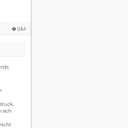
Q&A
ands
n
stück,
 sich
nicht