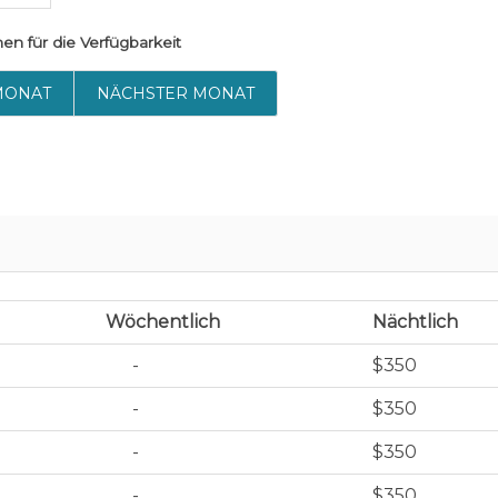
hen
für die Verfügbarkeit
MONAT
NÄCHSTER MONAT
Wöchentlich
Nächtlich
-
$350
-
$350
-
$350
-
$350