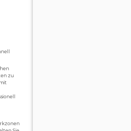
hnell
ühen
ten zu
mit
d
sionell
Parkzonen
lten Sie