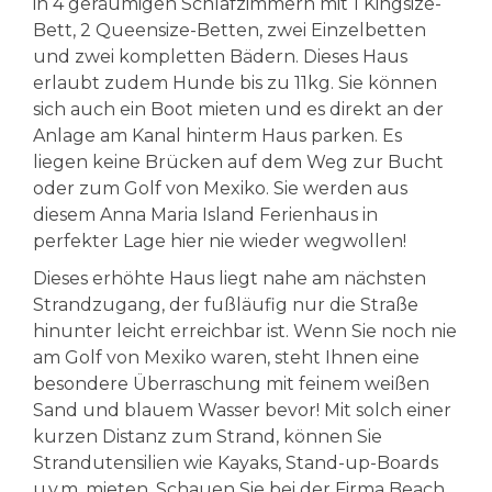
in 4 geräumigen Schlafzimmern mit 1 Kingsize-
Bett, 2 Queensize-Betten, zwei Einzelbetten
und zwei kompletten Bädern. Dieses Haus
erlaubt zudem Hunde bis zu 11kg. Sie können
sich auch ein Boot mieten und es direkt an der
Anlage am Kanal hinterm Haus parken. Es
liegen keine Brücken auf dem Weg zur Bucht
oder zum Golf von Mexiko. Sie werden aus
diesem Anna Maria Island Ferienhaus in
perfekter Lage hier nie wieder wegwollen!
Dieses erhöhte Haus liegt nahe am nächsten
Strandzugang, der fußläufig nur die Straße
hinunter leicht erreichbar ist. Wenn Sie noch nie
am Golf von Mexiko waren, steht Ihnen eine
besondere Überraschung mit feinem weißen
Sand und blauem Wasser bevor! Mit solch einer
kurzen Distanz zum Strand, können Sie
Strandutensilien wie Kayaks, Stand-up-Boards
u.v.m. mieten. Schauen Sie bei der Firma Beach