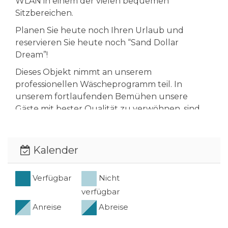
WLAN in einem der vielen bequemen
Sitzbereichen.
Planen Sie heute noch Ihren Urlaub und
reservieren Sie heute noch “Sand Dollar
Dream”!
Dieses Objekt nimmt an unserem
professionellen Wäscheprogramm teil. In
unserem fortlaufenden Bemühen unsere
Gäste mit bester Qualität zu verwöhnen, sind
wir stolz ein professionelles Wäscheprogramm
anbieten zu können, um Ihren Aufenthalt noch
angenehmer zu gestalten. Diese luxuriöse
Kalender
Ausstattung verwöhnt Sie mit qualitativer
Wäsche für den hohen Anspruch und
Verfügbar
Nicht
beinhaltet Bettwäsche, Handtücher,
verfügbar
Waschlappen und Strandhandtücher, die wir
für Sie vor Ihrer Ankunft bereitlegen. Diese
Anreise
Abreise
hochqualitative Wäsche wird professionell und