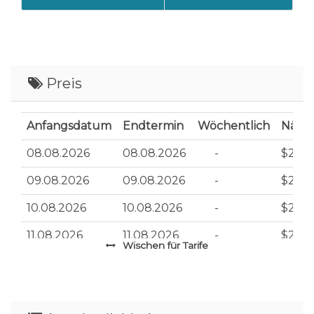
Gute Nachbarschafts-Richtlinie:
Bitte seien Sie ein guter Nachbar und achten
darauf, dass sich der Lärmpegel tagsüber und
nachts auf einem respektvollen Niveau hält.
Übermäßige und unangemessene
Preis
Lärmbelästigung kann Nachbarn in ihrem
friedlichen und privaten Umfeld stören
Anfangsdatum
Endtermin
Wöchentlich
Nächt
(Verordnung Chapter 4-14).
VR21-000004
08.08.2026
08.08.2026
-
$298
Erlaubte Maximalanzahl an Fahrzeugen: 4
09.08.2026
09.08.2026
-
$286
Erlaubte Maximalanzahl an Tagesgästen: 2
10.08.2026
10.08.2026
-
$286
11.08.2026
11.08.2026
-
$289
Wischen
für Tarife
12.08.2026
12.08.2026
-
$293
13.08.2026
13.08.2026
-
$307