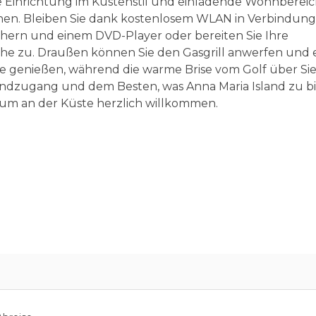
e Einrichtung im Küstenstil und einladende Wohnbereich
gnen. Bleiben Sie dank kostenlosem WLAN in Verbindung
ehern und einem DVD-Player oder bereiten Sie Ihre
che zu. Draußen können Sie den Gasgrill anwerfen und 
e genießen, während die warme Brise vom Golf über Si
trandzugang und dem Besten, was Anna Maria Island zu b
ugium an der Küste herzlich willkommen.