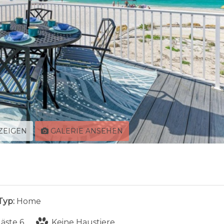
ZEIGEN
GALERIE ANSEHEN
Typ:
Home
äste 6
Keine Haustiere