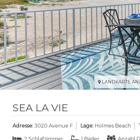
LANDKARTE AN
SEA LA VIE
Adresse:
3020 Avenue F
Lage:
Holmes Beach
2 Schlafzimmer
1 Bäder
Anzahl G