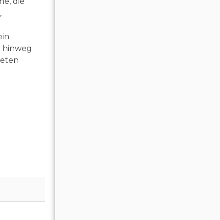
e, die
,
ein
e hinweg
ieten