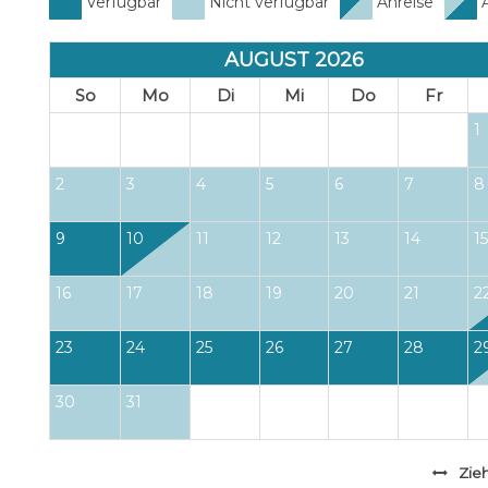
Verfügbar
Nicht verfügbar
Anreise
A
AUGUST 2026
So
Mo
Di
Mi
Do
Fr
1
2
3
4
5
6
7
8
9
10
11
12
13
14
15
16
17
18
19
20
21
2
23
24
25
26
27
28
2
30
31
Zie