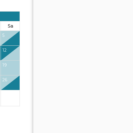
OKTOBER 2026
Sa
So
Mo
Di
Mi
Do
Fr
5
1
2
12
4
5
6
7
8
9
$2100
19
11
12
13
14
15
16
26
18
19
20
21
22
23
25
26
27
28
29
30