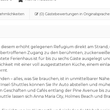
ehmlichkeiten
(0) Gästebewertungen in Originalsprache
in diesem erhöht gelegenen Refugium direkt am Strand, 
bertroffenen Zugang zu den berühmten, zuckerweiß
utete Ferienhaus ist für bis zu sechs Gäste ausgelegt un
hkeit mit einer voll ausgestatteten Küche, einem ein
rnt.
en – alles, was Sie brauchen, ist in unmittelbarer Nähe
 Insel-Shuttles können Sie Ihr Auto abstellen und mühe
n Geschäften und Cafés entlang der Pine Avenue bis zu
uttle lassen sich Anna Maria City, Holmes Beach und B