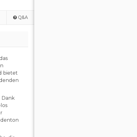
Q&A
das
en
d bietet
ladenden
. Dank
los
r
radenton