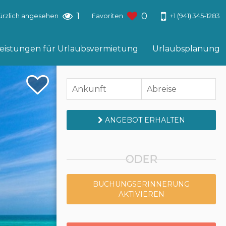
1
0
+1 (941) 345-1283
ürzlich angesehen
Favoriten
leistungen für Urlaubsvermietung
Urlaubsplanung
ANGEBOT ERHALTEN
ODER
BUCHUNGSERINNERUNG
AKTIVIEREN