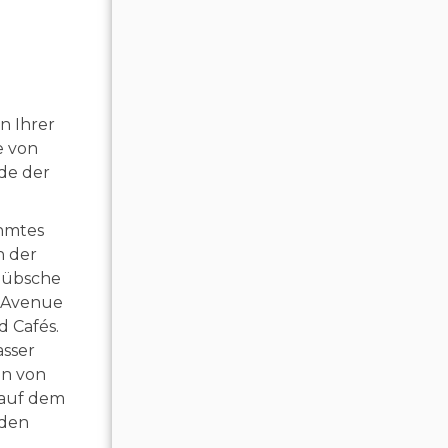
n Ihrer
e von
de der
ühmtes
n der
 hübsche
e Avenue
d Cafés.
asser
en von
 auf dem
 den