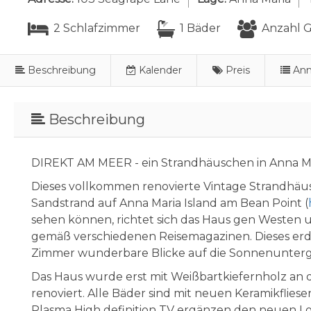
2 Schlafzimmer
1 Bäder
Anzahl G
Beschreibung
Kalender
Preis
Ann
Beschreibung
DIREKT AM MEER - ein Strandhäuschen in Anna Mar
Dieses vollkommen renovierte Vintage Strandhäu
Sandstrand auf Anna Maria Island am Bean Point (
sehen können, richtet sich das Haus gen Westen 
gemäß verschiedenen Reisemagazinen. Dieses erd
Zimmer wunderbare Blicke auf die Sonnenunter
Das Haus wurde erst mit Weißbartkiefernholz an
renoviert. Alle Bäder sind mit neuen Keramikflies
Plasma High definition TV ergänzen den neuen 