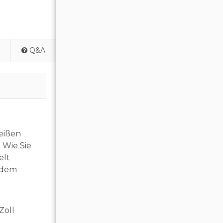
Q&A
eißen
. Wie Sie
elt
edem
Zoll