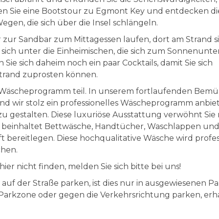
hen Sie eine Bootstour zu Egmont Key und entdecken d
gen, die sich über die Insel schlängeln.
zur Sandbar zum Mittagessen laufen, dort am Strand s
sich unter die Einheimischen, die sich zum Sonnenunte
ie sich daheim noch ein paar Cocktails, damit Sie sich
Strand zuprosten können.
n Wäscheprogramm teil. In unserem fortlaufenden Bem
ind wir stolz ein professionelles Wäscheprogramm anbie
gestalten. Diese luxuriöse Ausstattung verwöhnt Sie 
d beinhaltet Bettwäsche, Handtücher, Waschlappen un
ft bereitlegen. Diese hochqualitative Wäsche wird profes
chen.
er nicht finden, melden Sie sich bitte bei uns!
e auf der Straße parken, ist dies nur in ausgewiesenen 
 Parkzone oder gegen die Verkehrsrichtung parken, erha