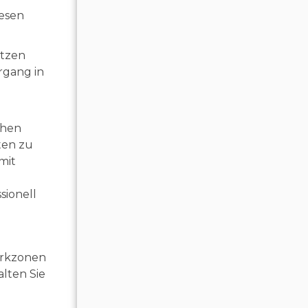
iesen
itzen
rgang in
ühen
ten zu
mit
d
sionell
Parkzonen
lten Sie