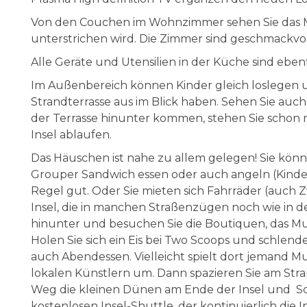
Von den Couchen im Wohnzimmer sehen Sie das Me
unterstrichen wird. Die Zimmer sind geschmackvoll
Alle Geräte und Utensilien in der Küche sind eben
Im Außenbereich können Kinder gleich loslegen u
Strandterrasse aus im Blick haben. Sehen Sie auch
der Terrasse hinunter kommen, stehen Sie schon
Insel ablaufen.
Das Häuschen ist nahe zu allem gelegen! Sie kön
Grouper Sandwich essen oder auch angeln (Kinder d
Regel gut. Oder Sie mieten sich Fahrräder (auch 
Insel, die in manchen Straßenzügen noch wie in d
hinunter und besuchen Sie die Boutiquen, das Mus
Holen Sie sich ein Eis bei Two Scoops und schlende
auch Abendessen. Vielleicht spielt dort jemand M
lokalen Künstlern um. Dann spazieren Sie am Str
Weg die kleinen Dünen am Ende der Insel und Schi
kostenlosen Insel-Shuttle, der kontinuierlich die