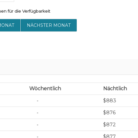
hen
für die Verfügbarkeit
MONAT
NÄCHSTER MONAT
Wöchentlich
Nächtlich
-
$883
-
$876
-
$872
-
$877