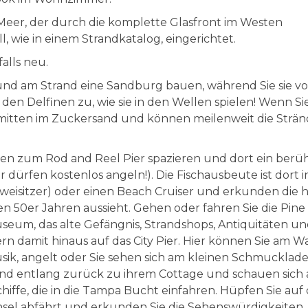
er, der durch die komplette Glasfront im Westen
, wie in einem Strandkatalog, eingerichtet.
falls neu.
nd am Strand eine Sandburg bauen, während Sie sie vo
 den Delfinen zu, wie sie in den Wellen spielen! Wenn Si
 mitten im Zuckersand und können meilenweit die Strän
nen zum Rod and Reel Pier spazieren und dort ein ber
ürfen kostenlos angeln!). Die Fischausbeute ist dort i
Zweisitzer) oder einen Beach Cruiser und erkunden die
en 50er Jahren aussieht. Gehen oder fahren Sie die Pin
eum, das alte Gefängnis, Strandshops, Antiquitäten un
rn damit hinaus auf das City Pier. Hier können Sie am W
usik, angelt oder Sie sehen sich am kleinen Schmucklad
and entlang zurück zu ihrem Cottage und schauen sich
ffe, die in die Tampa Bucht einfahren. Hüpfen Sie auf
 Insel abfährt und erkunden Sie die Sehenswürdigkeiten,