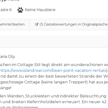
äste 6
Keine Haustiere
ehmlichkeiten
(1) Gästebewertungen in Originalsprache
ia City.
schen im Cottage-Stil liegt direkt am wunderschönen w
https://www.islandreal.com/bean-point-vacation-rentals
)
und damit zu einem der best bewerteten Strände der W
geschössige Cottage (keine langen Treppen!) hat aus j
gänge!
 den Wänden, Stuckleisten und indirekter Beleuchtung
en und breiten Kiefernholzdielen erneuert. Ein neuer 42 
Look im Wohnzimmer.