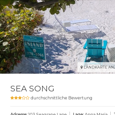
LANDKARTE AN
SEA SONG
durchschnittliche Bewertung
Adresse:
103 Seagrape Lane
Lage:
Anna Maria